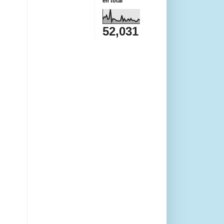
en total
52,031