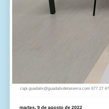
capi.guadalix@guadalixdelasierra.com 677 27 47
martes, 9 de agosto de 2022